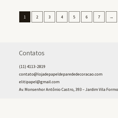
1
2
3
4
5
6
7
→
Contatos
(11) 4113-2819
contato@lojadepapeldeparededecoracao.com
elitipapel@gmail.com​
Av. Monsenhor Antônio Castro, 393 – Jardim Vila Formo