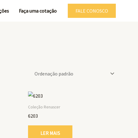
ções
Faça uma cotação
FALE CONOSCO
Coleção Renascer
6203
LER MAIS