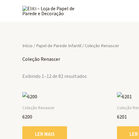
Ir
para
o
conteúdo
Início
/
Papel de Parede Infantil
/ Coleção Renascer
Coleção Renascer
Exibindo 1–12 de 82 resultados
Coleção Renascer
Coleção Re
6200
6201
LER MAIS
LER