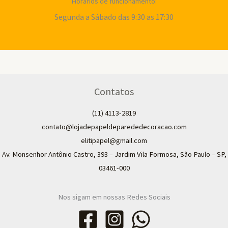
Horários de funcionamento:
Segunda a Sábado das 9:30 as 17:30
Contatos
(11) 4113-2819
contato@lojadepapeldeparededecoracao.com
elitipapel@gmail.com​
Av. Monsenhor Antônio Castro, 393 – Jardim Vila Formosa, São Paulo – SP,
03461-000
Nos sigam em nossas Redes Sociais