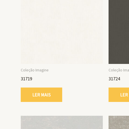
Coleção Imagine
Coleção Im
31719
31724
LER MAIS
LER