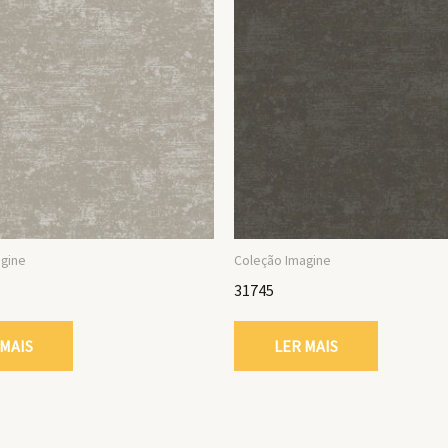
agine
Coleção Imagine
31745
 MAIS
LER MAIS