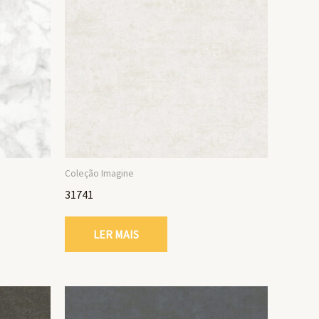
Coleção Imagine
31741
LER MAIS