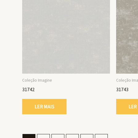
Coleção Imagine
Coleção Im
31742
31743
LER MAIS
LER