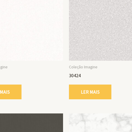
agine
Coleção Imagine
30424
 MAIS
LER MAIS