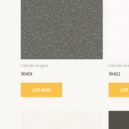
Coleção Imagine
Coleção Im
30419
30422
LER MAIS
LER