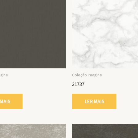
agine
Coleção Imagine
31737
 MAIS
LER MAIS