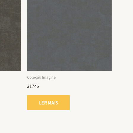
Coleção Imagine
31746
LER MAIS