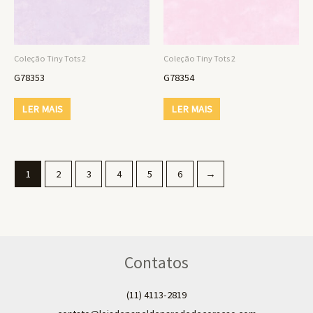
Coleção Tiny Tots 2
Coleção Tiny Tots 2
G78353
G78354
LER MAIS
LER MAIS
1
2
3
4
5
6
→
Contatos
(11) 4113-2819