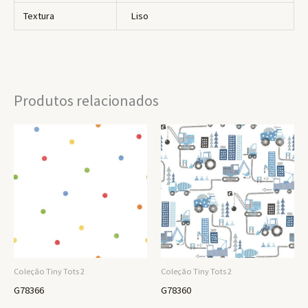
Textura
Liso
Produtos relacionados
Coleção Tiny Tots 2
Coleção Tiny Tots 2
G78366
G78360