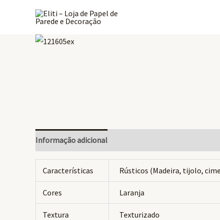
Ir
para
o
conteúdo
Informação adicional
Avaliações (0)
Características
Rústicos (Madeira, tijolo, ci
Cores
Laranja
Textura
Texturizado