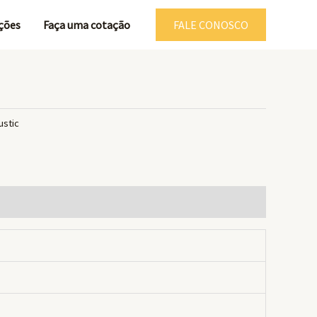
ções
Faça uma cotação
FALE CONOSCO
ustic