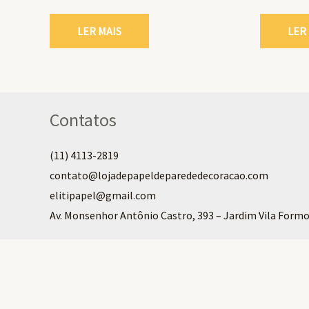
LER MAIS
LER
Contatos
(11) 4113-2819
contato@lojadepapeldeparededecoracao.com
elitipapel@gmail.com​
Av. Monsenhor Antônio Castro, 393 – Jardim Vila Formo