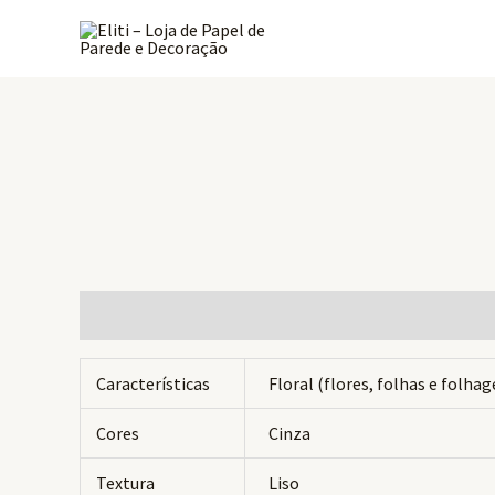
Ir
para
o
conteúdo
Informação adicional
Avaliações (0)
Características
Floral (flores, folhas e folha
Cores
Cinza
Textura
Liso