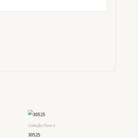
Coleção Flow 3
30525