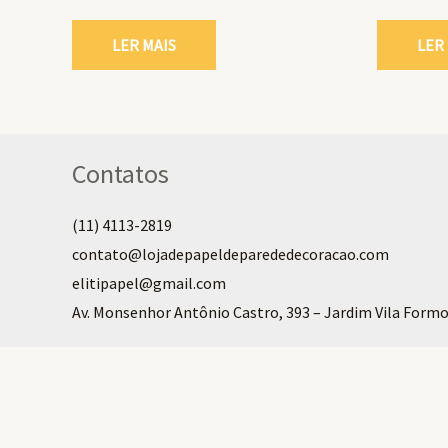
LER MAIS
LER
Contatos
(11) 4113-2819
contato@lojadepapeldeparededecoracao.com
elitipapel@gmail.com​
Av. Monsenhor Antônio Castro, 393 – Jardim Vila Formo