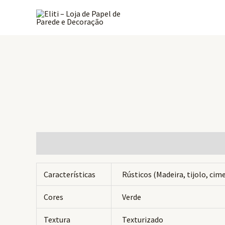
Ir
para
o
conteúdo
Informação adicional
Avaliações (0)
Características
Rústicos (Madeira, tijolo, ci
Cores
Verde
Textura
Texturizado