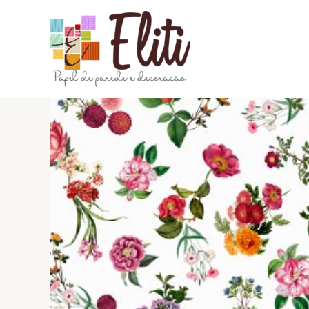
Ir
para
o
conteúdo