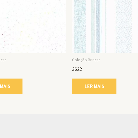
ncar
Coleção Brincar
3622
 MAIS
LER MAIS