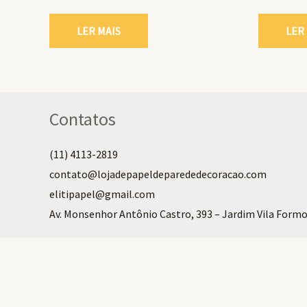
LER MAIS
LER
Contatos
(11) 4113-2819
contato@lojadepapeldeparededecoracao.com
elitipapel@gmail.com​
Av. Monsenhor Antônio Castro, 393 – Jardim Vila Formo