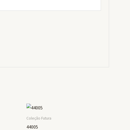
Coleção Futura
44005