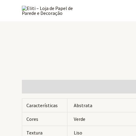
Ir
para
o
conteúdo
Informação adicional
Avaliações (0)
Características
Abstrata
Cores
Verde
Textura
Liso