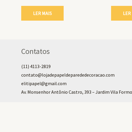
LER MAIS
LER
Contatos
(11) 4113-2819
contato@lojadepapeldeparededecoracao.com
elitipapel@gmail.com​
Av. Monsenhor Antônio Castro, 393 – Jardim Vila Formo