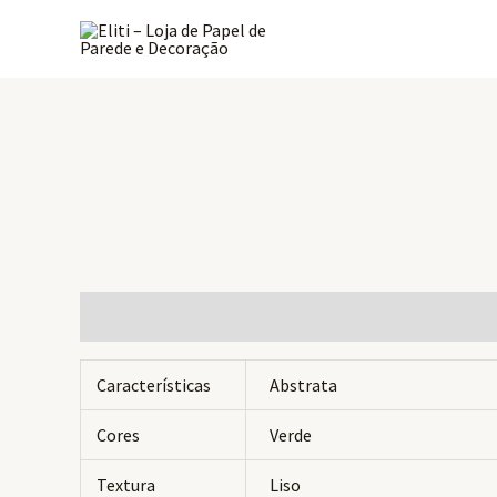
Ir
para
o
conteúdo
Informação adicional
Avaliações (0)
Características
Abstrata
Cores
Verde
Textura
Liso