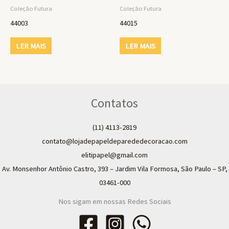
Coleção Futura
Coleção Futura
44003
44015
LER MAIS
LER MAIS
Contatos
(11) 4113-2819
contato@lojadepapeldeparededecoracao.com
elitipapel@gmail.com​
Av. Monsenhor Antônio Castro, 393 – Jardim Vila Formosa, São Paulo – SP,
03461-000
Nos sigam em nossas Redes Sociais