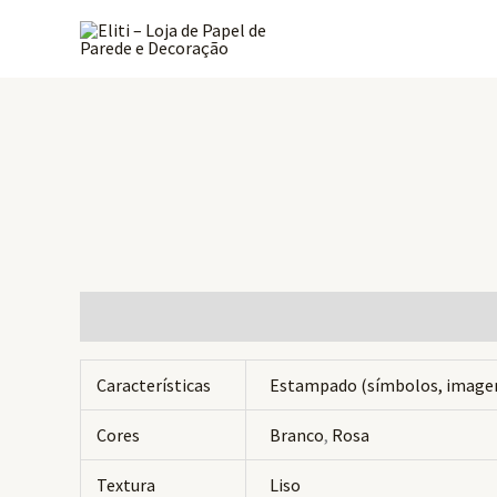
Ir
para
o
conteúdo
Informação adicional
Avaliações (0)
Características
Estampado (símbolos, image
Cores
Branco
,
Rosa
Textura
Liso