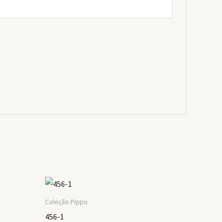
Coleção Pippo
456-1