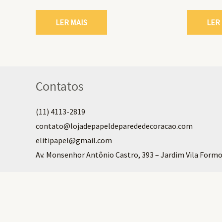
LER MAIS
LER
Contatos
(11) 4113-2819
contato@lojadepapeldeparededecoracao.com
elitipapel@gmail.com​
Av. Monsenhor Antônio Castro, 393 – Jardim Vila Formo