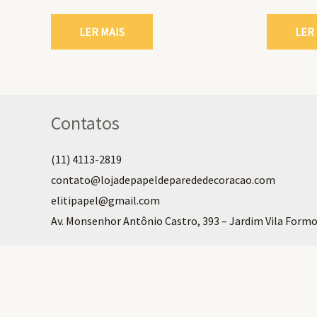
LER MAIS
LER
Contatos
(11) 4113-2819
contato@lojadepapeldeparededecoracao.com
elitipapel@gmail.com​
Av. Monsenhor Antônio Castro, 393 – Jardim Vila Formo