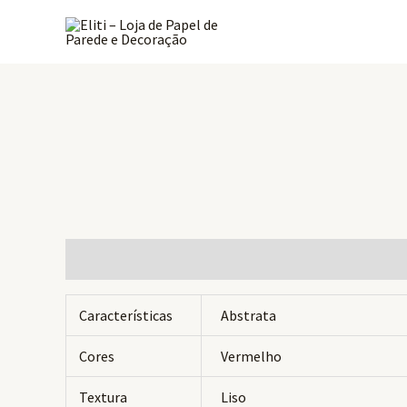
Ir
para
o
conteúdo
Informação adicional
Avaliações (0)
Características
Abstrata
Cores
Vermelho
Textura
Liso