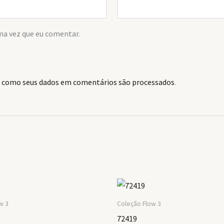
ma vez que eu comentar.
 como seus dados em comentários são processados
.
w 3
Coleção Flow 3
72419