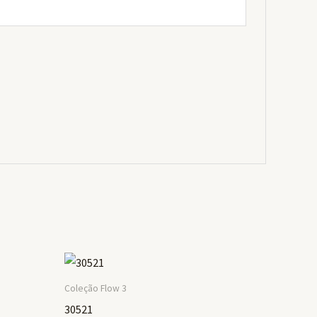
Coleção Flow 3
30521