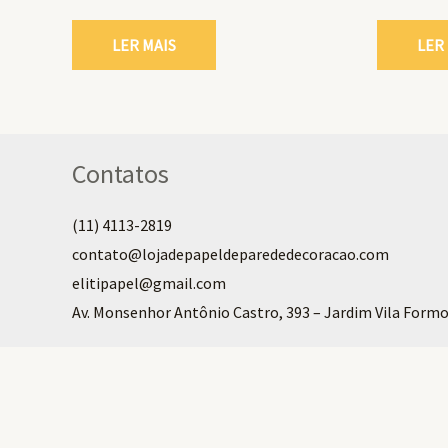
LER MAIS
LER
Contatos
(11) 4113-2819
contato@lojadepapeldeparededecoracao.com
elitipapel@gmail.com​
Av. Monsenhor Antônio Castro, 393 – Jardim Vila Formo