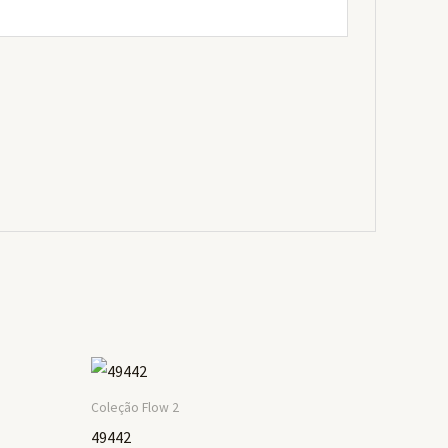
Coleção Flow 2
49442