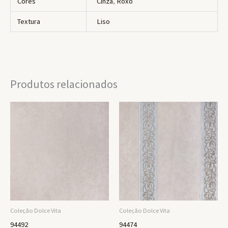
Cores
Cinza
,
Roxo
Textura
Liso
Produtos relacionados
Coleção Dolce Vita
Coleção Dolce Vita
94492
94474