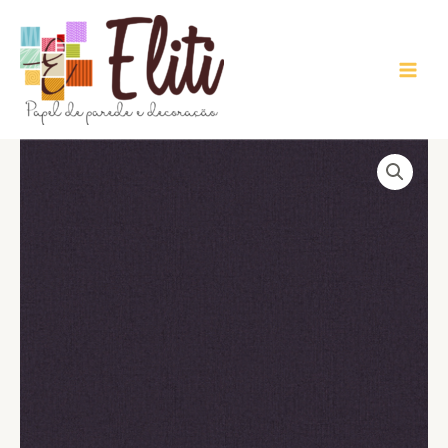
Ir
para
o
conteúdo