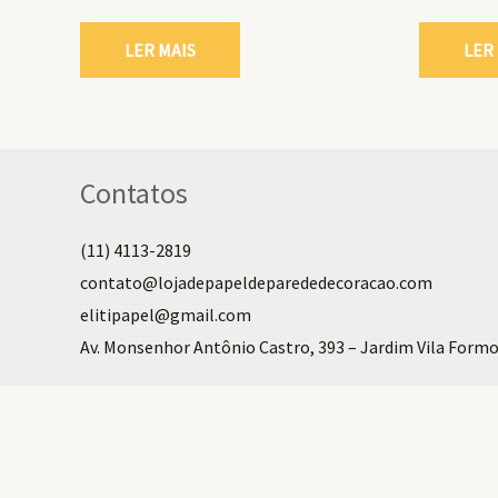
LER MAIS
LER
Contatos
(11) 4113-2819
contato@lojadepapeldeparededecoracao.com
elitipapel@gmail.com​
Av. Monsenhor Antônio Castro, 393 – Jardim Vila Formo