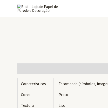
Ir
para
o
conteúdo
Informação adicional
Avaliações (0)
Características
Estampado (símbolos, image
Cores
Preto
Textura
Liso