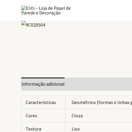
Ir
para
o
conteúdo
Informação adicional
Avaliações (0)
Características
Geométrico (formas e linhas 
Cores
Cinza
Textura
Liso