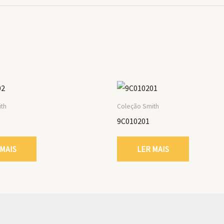
ith
Coleção Smith
9C010201
 MAIS
LER MAIS