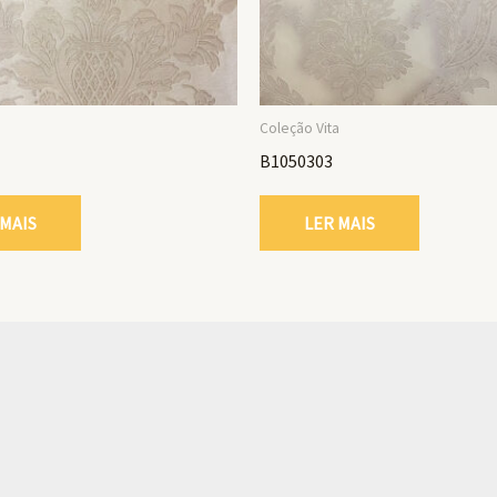
a
Coleção Vita
B1050303
 MAIS
LER MAIS