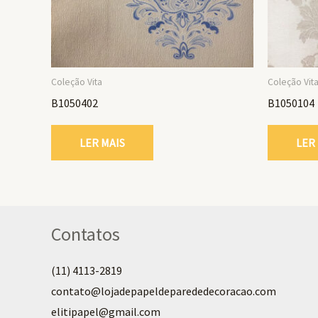
Coleção Vita
Coleção Vit
B1050402
B1050104
LER MAIS
LER
Contatos
(11) 4113-2819
contato@lojadepapeldeparededecoracao.com
elitipapel@gmail.com​