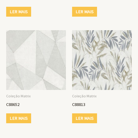
LER MAIS
LER MAIS
Coleção Matrix
Coleção Matrix
C88652
C88813
LER MAIS
LER MAIS