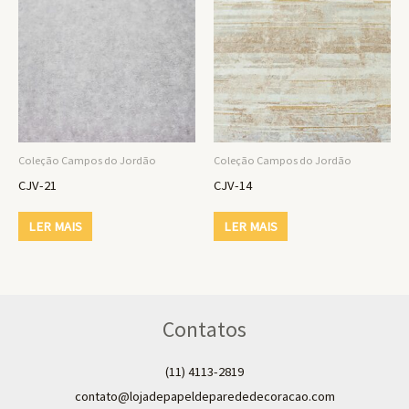
Coleção Campos do Jordão
Coleção Campos do Jordão
CJV-21
CJV-14
LER MAIS
LER MAIS
Contatos
(11) 4113-2819
contato@lojadepapeldeparededecoracao.com