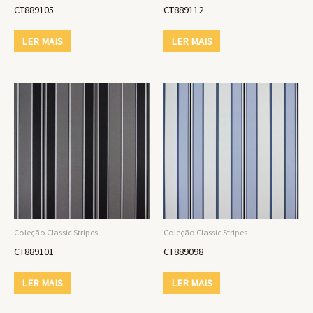
CT889105
CT889112
LER MAIS
LER MAIS
Coleção Classic Stripes
Coleção Classic Stripes
CT889101
CT889098
LER MAIS
LER MAIS