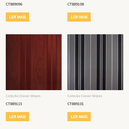
CT889096
CT889108
LER MAIS
LER MAIS
Coleção Classic Stripes
Coleção Classic Stripes
CT889115
CT889101
LER MAIS
LER MAIS