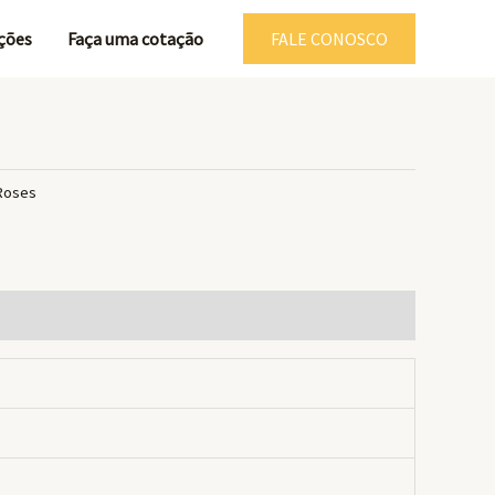
ções
Faça uma cotação
FALE CONOSCO
 Roses