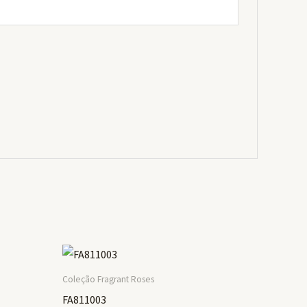
Coleção Fragrant Roses
FA811003