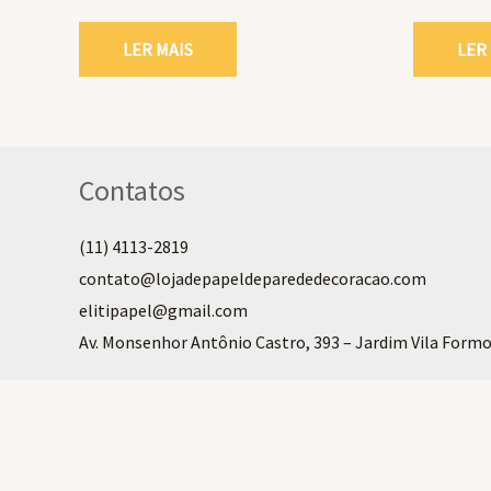
LER MAIS
LER
Contatos
(11) 4113-2819
contato@lojadepapeldeparededecoracao.com
elitipapel@gmail.com​
Av. Monsenhor Antônio Castro, 393 – Jardim Vila Formo