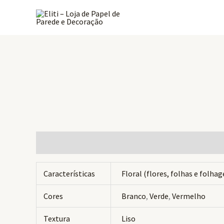
Ir
para
o
conteúdo
Informação adicional
Avaliações (0)
Características
Floral (flores, folhas e folha
Cores
Branco
,
Verde
,
Vermelho
Textura
Liso