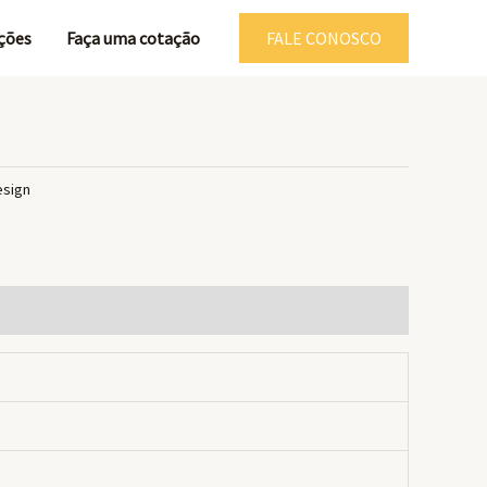
ções
Faça uma cotação
FALE CONOSCO
esign