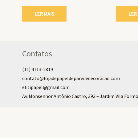
LER MAIS
LER
Contatos
(11) 4113-2819
contato@lojadepapeldeparededecoracao.com
elitipapel@gmail.com​
Av. Monsenhor Antônio Castro, 393 – Jardim Vila Formo