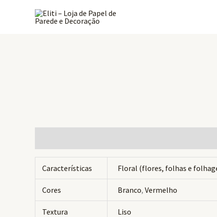
Ir
para
o
conteúdo
Informação adicional
Avaliações (0)
Características
Floral (flores, folhas e folha
Cores
Branco
,
Vermelho
Textura
Liso