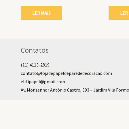
LER MAIS
LER
Contatos
(11) 4113-2819
contato@lojadepapeldeparededecoracao.com
elitipapel@gmail.com​
Av. Monsenhor Antônio Castro, 393 – Jardim Vila Formo