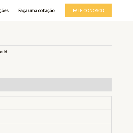
ções
Faça uma cotação
FALE CONOSCO
orld