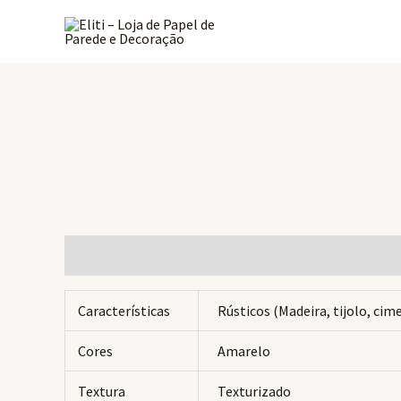
Ir
para
o
conteúdo
Informação adicional
Avaliações (0)
Características
Rústicos (Madeira, tijolo, ci
Cores
Amarelo
Textura
Texturizado