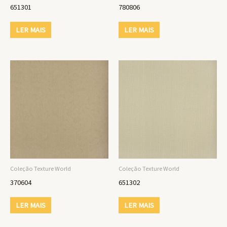
651301
780806
LER MAIS
LER MAIS
Coleção Texture World
Coleção Texture World
370604
651302
LER MAIS
LER MAIS