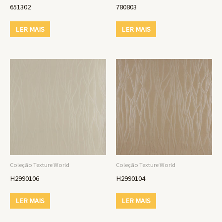
651302
780803
LER MAIS
LER MAIS
Coleção Texture World
Coleção Texture World
H2990106
H2990104
LER MAIS
LER MAIS