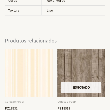
Cores
Roxo
,
Verde
Textura
Liso
Produtos relacionados
ESGOTADO
Coleção Poppi
Coleção Poppi
PZ18931
PZ18913