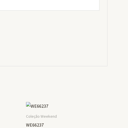
Coleção Weekend
WE66237