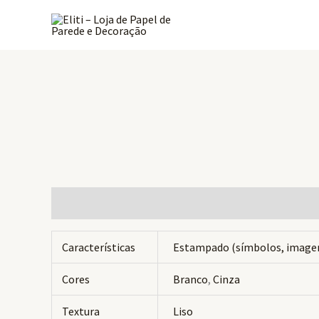
Ir
para
o
conteúdo
Informação adicional
Avaliações (0)
Características
Estampado (símbolos, image
Cores
Branco
,
Cinza
Textura
Liso