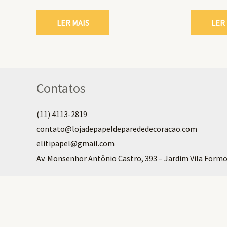
LER MAIS
LER
Contatos
(11) 4113-2819
contato@lojadepapeldeparededecoracao.com
elitipapel@gmail.com​
Av. Monsenhor Antônio Castro, 393 – Jardim Vila Formo