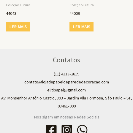
Coleção Futura
Coleção Futura
44043
44009
LER MAIS
LER MAIS
Contatos
(11) 4113-2819
contato@lojadepapeldeparededecoracao.com
elitipapel@gmail.com​
Av. Monsenhor Antônio Castro, 393 – Jardim Vila Formosa, São Paulo – SP,
03461-000
Nos sigam em nossas Redes Sociais