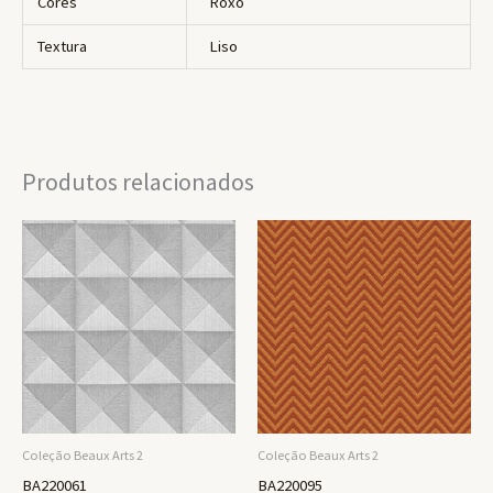
Cores
Roxo
Textura
Liso
Produtos relacionados
Coleção Beaux Arts 2
Coleção Beaux Arts 2
BA220061
BA220095