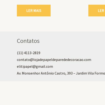
LER MAIS
LER
Contatos
(11) 4113-2819
contato@lojadepapeldeparededecoracao.com
elitipapel@gmail.com​
Av. Monsenhor Antônio Castro, 393 – Jardim Vila Formo