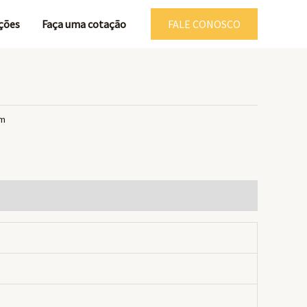
ções
Faça uma cotação
FALE CONOSCO
um