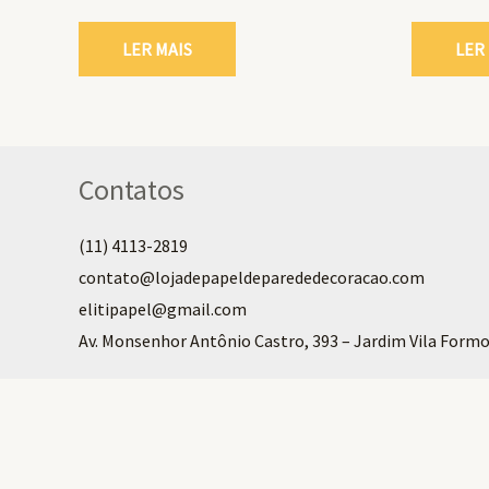
LER MAIS
LER
Contatos
(11) 4113-2819
contato@lojadepapeldeparededecoracao.com
elitipapel@gmail.com​
Av. Monsenhor Antônio Castro, 393 – Jardim Vila Formo