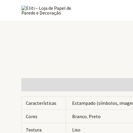
Ir
para
o
conteúdo
Informação adicional
Avaliações (0)
Características
Estampado (símbolos, image
Cores
Branco
,
Preto
Textura
Liso