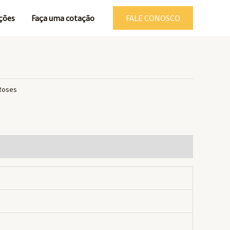
ções
Faça uma cotação
FALE CONOSCO
 Roses