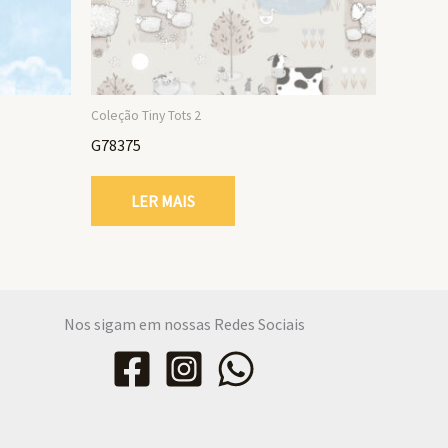
Coleção Tiny Tots 2
G78375
LER MAIS
Nos sigam em nossas Redes Sociais