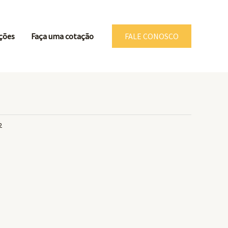
ções
Faça uma cotação
FALE CONOSCO
2