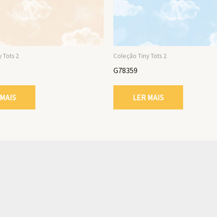
 Tots 2
Coleção Tiny Tots 2
G78359
 MAIS
LER MAIS