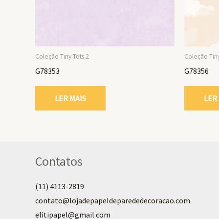
Coleção Tiny Tots 2
Coleção Tiny
G78353
G78356
LER MAIS
LER
Contatos
(11) 4113-2819
contato@lojadepapeldeparededecoracao.com
elitipapel@gmail.com​